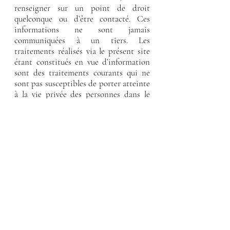
renseigner sur un point de droit
quelconque ou d’être contacté. Ces
informations ne sont jamais
communiquées à un tiers. Les
traitements réalisés via le présent site
étant constitués en vue d’information
sont des traitements courants qui ne
sont pas susceptibles de porter atteinte
à la vie privée des personnes dans le
cadre de leur utilisation régulière.
L’utilisateur est informé que lors de ses
visites sur le site, un cookie peut
s’installer automatiquement sur son
logiciel de navigation.
Les cookies sont des traceurs déposés et
lus lors de la consultation du site
Internet du cabinet, de la lecture d’un
courrier électronique, de l’installation
ou de l’utilisation d’un logiciel. Ils ont