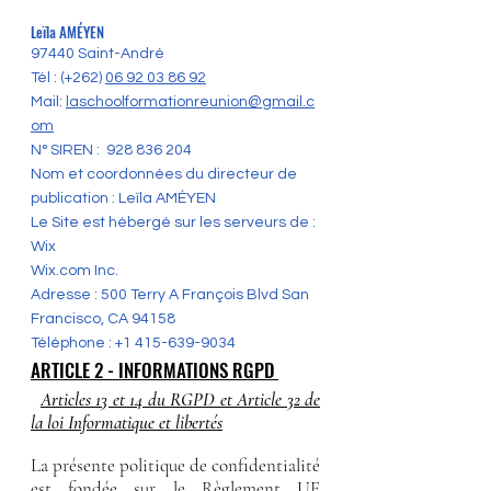
Leïla AMÉYEN
97440 Saint-André
Tél : (+262)
06 92 03 86 92
Mail:
laschoolformationreunion@gmail.c
om
N° SIREN :
928 836 204
Nom et coordonnées du directeur de
publication : Leïla AMÉYEN
Le Site est hébergé sur les serveurs de :​
Wix
Wix.com Inc.
Adresse : 500 Terry A François Blvd San
Francisco, CA 94158
Téléphone :
+1 415-639-9034
ARTICLE 2 - INFORMATIONS RGPD
Articles 13 et 14 du RGPD et Article 32 de
la loi Informatique et libertés
La présente politique de confidentialité
est fondée sur le Règlement UE